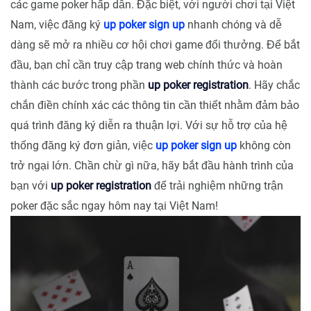
các game poker hấp dẫn. Đặc biệt, với người chơi tại Việt
Nam, việc đăng ký
up poker sign up
nhanh chóng và dễ
dàng sẽ mở ra nhiều cơ hội chơi game đổi thưởng. Để bắt
đầu, bạn chỉ cần truy cập trang web chính thức và hoàn
thành các bước trong phần
up poker registration
. Hãy chắc
chắn điền chính xác các thông tin cần thiết nhằm đảm bảo
quá trình đăng ký diễn ra thuận lợi. Với sự hỗ trợ của hệ
thống đăng ký đơn giản, việc
up poker sign up
không còn
trở ngại lớn. Chần chừ gì nữa, hãy bắt đầu hành trình của
bạn với
up poker registration
để trải nghiệm những trận
poker đặc sắc ngay hôm nay tại Việt Nam!